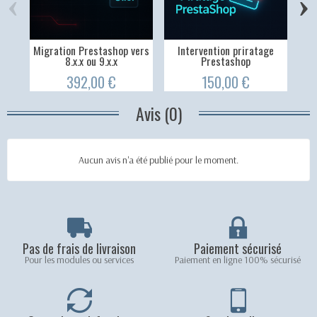
‹
›
Migration Prestashop vers
Intervention priratage
Tick
8.x.x ou 9.x.x
Prestashop
392,00 €
150,00 €
Avis (0)
Aucun avis n'a été publié pour le moment.
Pas de frais de livraison
Paiement sécurisé
Pour les modules ou services
Paiement en ligne 100% sécurisé