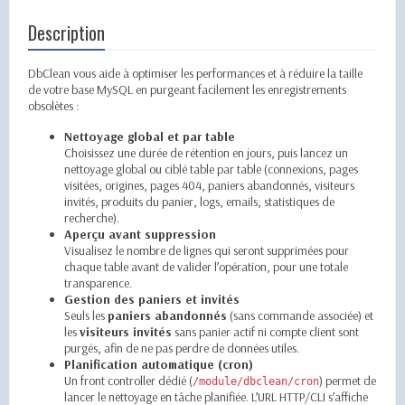
Description
DbClean vous aide à optimiser les performances et à réduire la taille
de votre base MySQL en purgeant facilement les enregistrements
obsolètes :
Nettoyage global et par table
Choisissez une durée de rétention en jours, puis lancez un
nettoyage global ou ciblé table par table (connexions, pages
visitées, origines, pages 404, paniers abandonnés, visiteurs
invités, produits du panier, logs, emails, statistiques de
recherche).
Aperçu avant suppression
Visualisez le nombre de lignes qui seront supprimées pour
chaque table avant de valider l’opération, pour une totale
transparence.
Gestion des paniers et invités
Seuls les
paniers abandonnés
(sans commande associée) et
les
visiteurs invités
sans panier actif ni compte client sont
purgés, afin de ne pas perdre de données utiles.
Planification automatique (cron)
Un front controller dédié (
) permet de
/module/dbclean/cron
lancer le nettoyage en tâche planifiée. L’URL HTTP/CLI s’affiche