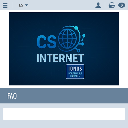
ES
0
FAQ