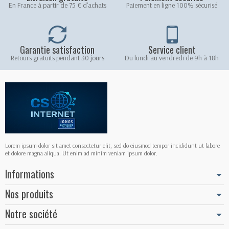
En France à partir de 75 € d'achats
Paiement en ligne 100% sécurisé
Garantie satisfaction
Service client
Retours gratuits pendant 30 jours
Du lundi au vendredi de 9h à 18h
Lorem ipsum dolor sit amet consectetur elit, sed do eiusmod tempor incididunt ut labore
et dolore magna aliqua. Ut enim ad minim veniam ipsum dolor.
Informations
Nos produits
Notre société