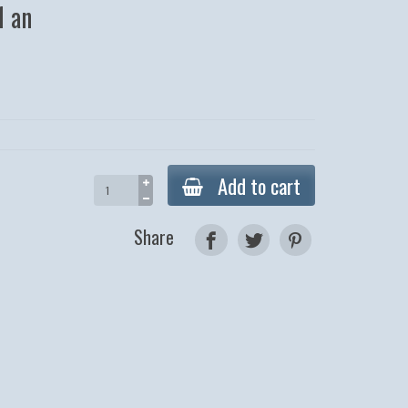
1 an
Add to cart
Share