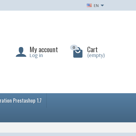
EN
My account
Cart
0
Log in
(empty)
ration Prestashop 1.7