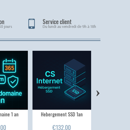
on
Service client
30 jours
Du lundi au vendredi de 9h à 18h
›
aine 1 an
Hebergement SSD 1an
Hebergement sit
1 an
.00
€132.00
€750.