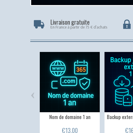
Livraison gratuite
En France à partir de 75 € d'achats
‹
Nom de domaine 1 an
Backup exter
€13.00
€1