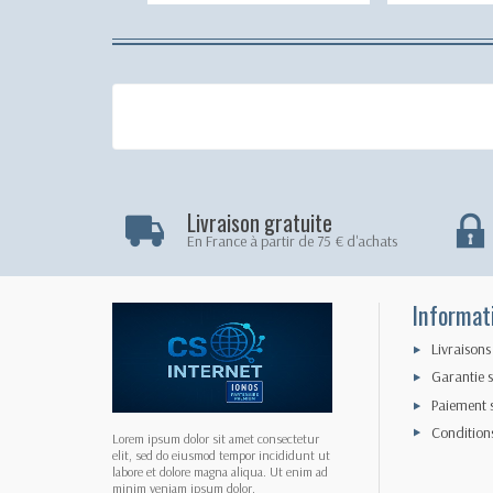
Livraison gratuite
En France à partir de 75 € d'achats
Informat
Livraisons
Garantie s
Paiement 
Condition
Lorem ipsum dolor sit amet consectetur
elit, sed do eiusmod tempor incididunt ut
labore et dolore magna aliqua. Ut enim ad
minim veniam ipsum dolor.