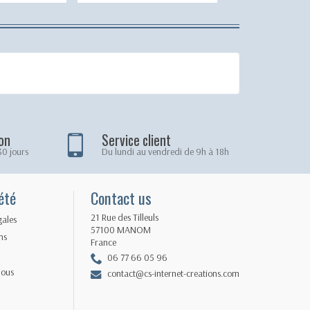
on
Service client
30 jours
Du lundi au vendredi de 9h à 18h
été
Contact us
21 Rue des Tilleuls
gales
57100 MANOM
ns
France
06 77 66 05 96
nous
contact@cs-internet-creations.com