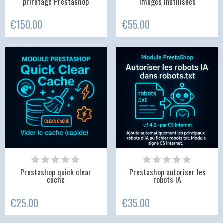
priratage Prestashop
images inutilisées
€150.00
€55.00
Prestashop quick clear
Prestashop autoriser les
cache
robots IA
€25.00
€35.00