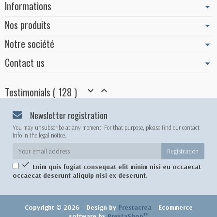
Informations
Nos produits
Notre société
Contact us
Testimonials ( 128 )


Newsletter registration
You may unsubscribe at any moment. For that purpose, please find our contact
info in the legal notice.

Enim quis fugiat consequat elit minim nisi eu occaecat
occaecat deserunt aliquip nisi ex deserunt.
Copyright © 2026 - Design by
Prestacrea
- Ecommerce
software by
PrestaShop™