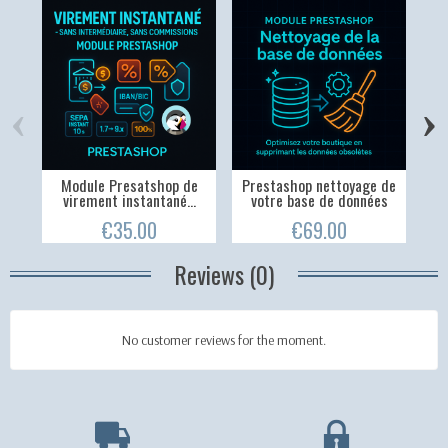
‹
›
Module Presatshop de
Prestashop nettoyage de
Mig
virement instantané...
votre base de données
€35.00
€69.00
Reviews (0)
No customer reviews for the moment.