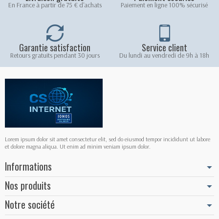
En France à partir de 75 € d'achats
Paiement en ligne 100% sécurisé
Garantie satisfaction
Service client
Retours gratuits pendant 30 jours
Du lundi au vendredi de 9h à 18h
Lorem ipsum dolor sit amet consectetur elit, sed do eiusmod tempor incididunt ut labore
et dolore magna aliqua. Ut enim ad minim veniam ipsum dolor.
Informations
Nos produits
Notre société